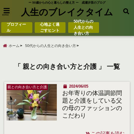
ー 50歳からの心と暮らしの整え方 ー 成瀬汐里のブログ
人生のブレイクタイム
menu
50代からの
プロフィー
心地よく過
人生との向
ル
ごすヒント
き合い方
ホーム
50代からの人生との向き合い方
「 親との向き合い方と介護 」 一覧
2024/06/05
親との向き合い方と介護
お年寄りの体温調節問
題と介護をしている父
の母のファッションの
こだわり
この記事を読む