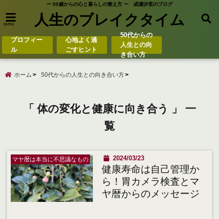
ー 50歳からの心と暮らしの整え方 ー 成瀬汐里のブログ
人生のブレイクタイム
menu
50代からの
プロフィー
心地よく過
人生との向
ル
ごすヒント
き合い方
ホーム
50代からの人生との向き合い方
「 体の変化と健康に向き合う 」 一
覧
2024/03/23
マヤ暦は本当に不思議なもの
健康寿命は自己管理か
ら！胃カメラ検査とマ
ヤ暦からのメッセージ