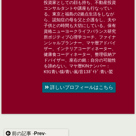
投資家としての顔も持ち、不動産投資
コンサルタントや講座も行なってい
る。東京と福島の2拠点生活をしなが
ら、認知症の母を父と介護をし、夫や
子供との時間も大切にしている。​​保有
資格ニューヨークライフバランス研究
所ポジティブ心理学コーチ、ファイナ
ンシャルプランナー​​、マヤ暦アドバイ
ザー​、インテリアコーディネーター​、
健康食コーディネーター、​​整理収納ア
ドバイザー、​​座右の銘：自分の可能性
を諦めない​。マヤ暦KINナンバー：
K91青い猿/青い嵐/音13ｶﾞｲﾄﾞ:青い鷲
詳しいプロフィールはこちら
前の記事 -
Prev
-