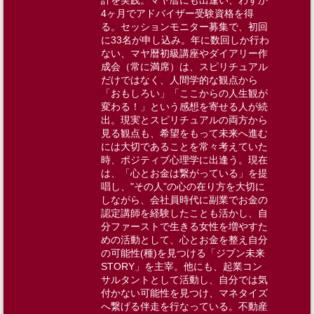
計を実践。マヤ暦にも出逢い、わずか
4ヶ月でアドバイザー受験資格を得
る。セッションモニター募集で、初回
に33名が申し込み。年に数回しか行わ
ない、マヤ暦初級講座やダイアリー作
成会（常に満席）は、スピリチュアル
だけではなく、人間学的な観点から
「おもしろい」「ここからの人生観が
変わる！」という感想を寄せる人が続
出。現実とスピリチュアルの両方から
見る観点も、希望をもって未来へ進む
には大切であることを常々考えていた
時、ポジティブ心理学に出逢う。​​現在
は、「心とお金は繋がっている」を提
唱し、"その人"の心の在り方を大切に
しながら、会社員時代に副業でお金の
認定講師を経験したことも活かし、自
分ファーストで生きる女性を増やすた
めの活動として、心とお金を整え自分
の可能性(種)を見つける「ジブン未来
STORY」を主宰。他にも、起業コン
サルタントとして活動し、自分では気
付かない可能性を見つけ、マネタイズ
へ繋げる伴走を行なっている。不動産