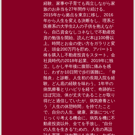
経験、家事や子育ても両立しながら家
族のお弁当を27年間作り続ける。​
2015年から拠点を東京に移し、2016
年から人生を変える決断をし、理系と
医療系の大学生2人の子供を抱えなが
ら、自己資金なしコネなしで不動産投
資の勉強を開始。読んだ本は100冊以
上。時間とお金の使い方をガラリと変
え、頭金200万円を貯め​、アパート1
棟を購入し不動産投資をスタート。​会
社員時代の2018年起業、2019年に独
立。しかし半年後に腹部に痛みを感
じ、わずか10日間で歩行困難に。「脊
髄炎」と診断。人生初の長期入院を経
験。どん底の経験を味わう。1年半の
病気療養とリハビリを経て、奇跡的に
ほぼ完治。体が丈夫であることが取り
得だと過信していたが、病気療養とい
う「人生の休憩時間」を持てたこと
で、自分の人生、健康、家族について
じっくり考える機会に。病気を機に不
動産投資以外、全てを手放し、"自分
の人生を生きる"ための、人生の再設