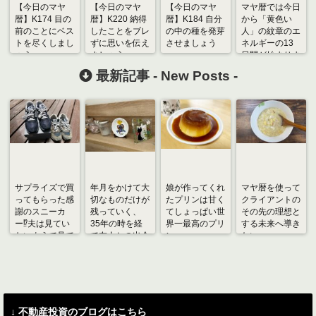
【今日のマヤ
【今日のマヤ
【今日のマヤ
マヤ暦では今日
暦】K174 目の
暦】K220 納得
暦】K184 自分
から「黄色い
前のことにベス
したことをブレ
の中の種を発芽
人」の紋章のエ
トを尽くしまし
ずに思いを伝え
させましょう
ネルギーの13
ょう
ましょう
日間が始まりま
す
最新記事 -
New Posts
-
サプライズで買
年月をかけて大
娘が作ってくれ
マヤ暦を使って
ってもらった感
切なものだけが
たプリンは甘く
クライアントの
謝のスニーカ
残っていく、
てしょっぱい世
その先の理想と
ー⁉︎夫は見てい
35年の時を経
界一最高のプリ
する未来へ導き
ないようで見て
て友人との出会
ン
たい
いました
いに感謝
↓ 不動産投資のブログはこちら