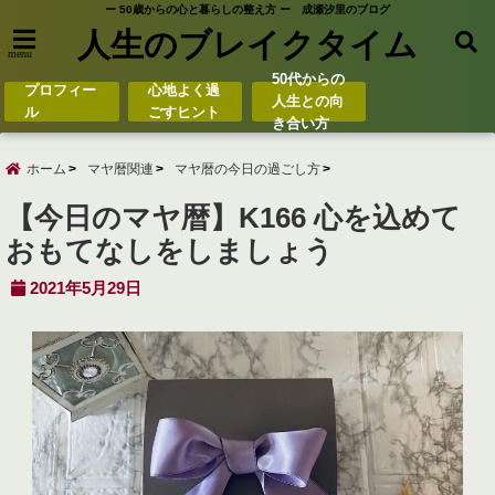
ー 50歳からの心と暮らしの整え方 ー 成瀬汐里のブログ
人生のブレイクタイム
menu
50代からの
プロフィー
心地よく過
人生との向
ル
ごすヒント
き合い方
ホーム
マヤ暦関連
マヤ暦の今日の過ごし方
【今日のマヤ暦】K166 心を込めて
おもてなしをしましょう
2021年5月29日