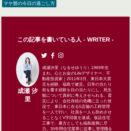
マヤ暦の今日の過ごし方
この記事を書いている人 -
WRITER
-
成瀬汐里（なるせゆうり）1969年生
まれ。心とお金のLifeデザイナー、不
動産投資家｜2011年3月、東日本大震
災を経験。福島で被災。日常の当たり
前を覆す経験を目の当たりにし、死生
成瀬 汐
観について真剣に考えさせられる。震
里
災により、会社存続の危機に立った状
況で、東日本に在る5店舗の工程管理
を一人で行い、社員を一人も辞めさせ
ることなくV字回復を達成。仮設住宅
工事で、裏方としても福島復興に尽
力。30年間住宅業界に従事し管理職を