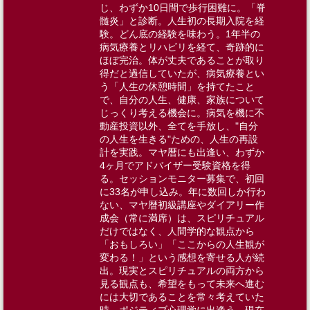
じ、わずか10日間で歩行困難に。「脊
髄炎」と診断。人生初の長期入院を経
験。どん底の経験を味わう。1年半の
病気療養とリハビリを経て、奇跡的に
ほぼ完治。体が丈夫であることが取り
得だと過信していたが、病気療養とい
う「人生の休憩時間」を持てたこと
で、自分の人生、健康、家族について
じっくり考える機会に。病気を機に不
動産投資以外、全てを手放し、"自分
の人生を生きる"ための、人生の再設
計を実践。マヤ暦にも出逢い、わずか
4ヶ月でアドバイザー受験資格を得
る。セッションモニター募集で、初回
に33名が申し込み。年に数回しか行わ
ない、マヤ暦初級講座やダイアリー作
成会（常に満席）は、スピリチュアル
だけではなく、人間学的な観点から
「おもしろい」「ここからの人生観が
変わる！」という感想を寄せる人が続
出。現実とスピリチュアルの両方から
見る観点も、希望をもって未来へ進む
には大切であることを常々考えていた
時、ポジティブ心理学に出逢う。​​現在