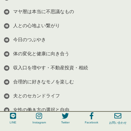
マヤ暦は本当に不思議なもの
人との心地よい繋がり
今日のつぶやき
体の変化と健康に向き合う
収入口を増やす・不動産投資・相続
合理的に好きなモノを楽しむ
夫とのセカンドライフ
女性の働き方の選択と自由
成瀬汐里"LINE公式登録"・"お問い合わせ"はこちらから
LINE
Instagram
Twitter
Facebook
LINE
お問い合わせ
子供との向き合い方