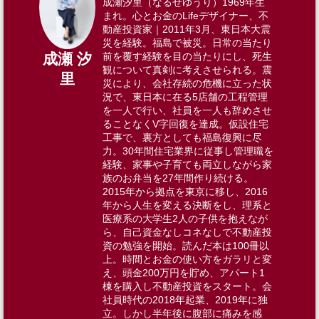
成瀬汐里（なるせゆうり）1969年生
まれ。心とお金のLifeデザイナー、不
動産投資家｜2011年3月、東日本大震
災を経験。福島で被災。日常の当たり
前を覆す経験を目の当たりにし、死生
成瀬 汐
観について真剣に考えさせられる。震
里
災により、会社存続の危機に立った状
況で、東日本に在る5店舗の工程管理
を一人で行い、社員を一人も辞めさせ
ることなくV字回復を達成。仮設住宅
工事で、裏方としても福島復興に尽
力。30年間住宅業界に従事し管理職を
経験、家事や子育ても両立しながら家
族のお弁当を27年間作り続ける。​
2015年から拠点を東京に移し、2016
年から人生を変える決断をし、理系と
医療系の大学生2人の子供を抱えなが
ら、自己資金なしコネなしで不動産投
資の勉強を開始。読んだ本は100冊以
上。時間とお金の使い方をガラリと変
え、頭金200万円を貯め​、アパート1
棟を購入し不動産投資をスタート。​会
社員時代の2018年起業、2019年に独
立。しかし半年後に腹部に痛みを感