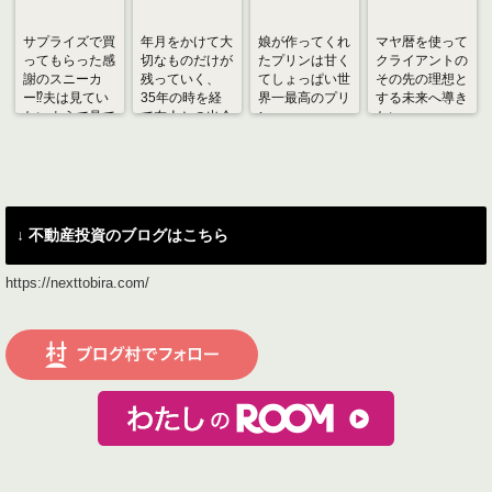
サプライズで買
年月をかけて大
娘が作ってくれ
マヤ暦を使って
ってもらった感
切なものだけが
たプリンは甘く
クライアントの
謝のスニーカ
残っていく、
てしょっぱい世
その先の理想と
ー⁉︎夫は見てい
35年の時を経
界一最高のプリ
する未来へ導き
ないようで見て
て友人との出会
ン
たい
いました
いに感謝
↓ 不動産投資のブログはこちら
https://nexttobira.com/