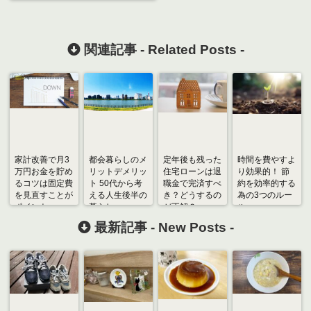
関連記事 -
Related Posts
-
家計改善で月3
都会暮らしのメ
定年後も残った
時間を費やすよ
万円お金を貯め
リットデメリッ
住宅ローンは退
り効果的！ 節
るコツは固定費
ト 50代から考
職金で完済すべ
約を効率的する
を見直すことが
える人生後半の
き？どうするの
為の3つのルー
ポイント
暮らし
が正解？
ル
最新記事 -
New Posts
-