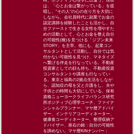
は、「心とお金は繋がっている」を提
唱し、"その人"の心の在り方を大切に
しながら、会社員時代に副業でお金の
認定講師を経験したことも活かし、自
分ファーストで生きる女性を増やすた
めの活動として、心とお金を整え自分
の可能性(種)を見つける「ジブン未来
STORY」を主宰。他にも、起業コン
サルタントとして活動し、自分では気
付かない可能性を見つけ、マネタイズ
へ繋げる伴走を行なっている。不動産
投資家としての顔も持ち、不動産投資
コンサルタントや講座も行なってい
る。東京と福島の2拠点生活をしなが
ら、認知症の母を父と介護をし、夫や
子供との時間も大切にしている。​​保有
資格ニューヨークライフバランス研究
所ポジティブ心理学コーチ、ファイナ
ンシャルプランナー​​、マヤ暦アドバイ
ザー​、インテリアコーディネーター​、
健康食コーディネーター、​​整理収納ア
ドバイザー、​​座右の銘：自分の可能性
を諦めない​。マヤ暦KINナンバー：