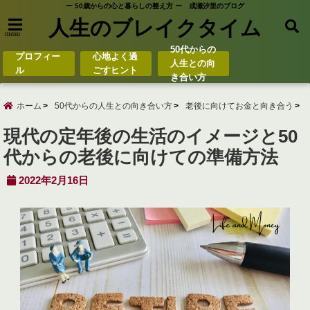
ー 50歳からの心と暮らしの整え方 ー 成瀬汐里のブログ
人生のブレイクタイム
menu
50代からの
プロフィー
心地よく過
人生との向
ル
ごすヒント
き合い方
ホーム
50代からの人生との向き合い方
老後に向けてお金と向き合う
現代の定年後の生活のイメージと50
代からの老後に向けての準備方法
2022年2月16日