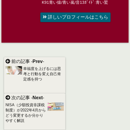
K91青い猿/青い嵐/音13ｶﾞｲﾄﾞ:青い鷲
詳しいプロフィールはこちら
前の記事 -
Prev
-
幸福度を上げるには思
考と行動を変え自己肯
定感を持つ
次の記事 -
Next
-
NISA（少額投資非課税
制度）が2022年4月から
どう変更するか分かり
やすく解説