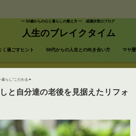
ー 50歳からの心と暮らしの整え方 ー 成瀬汐里のブログ
人生のブレイクタイム
よく過ごすヒント
50代からの人生との向き合い方
マヤ暦
い暮らし"こだわる
らしと自分達の老後を見据えたリフォ