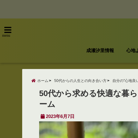
menu
成瀬汐里情報
心地
ホーム
50代からの人生との向き合い方
自分の"心地良
50代から求める快適な暮
ーム
2023年6月7日