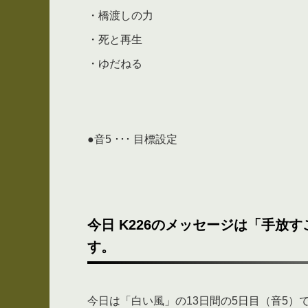
・橋渡しの力
・死と再生
・ゆだねる
●音5 ･･･ 目標設定
今日 K226のメッセージは「手放
す。
今日は「白い風」の13日間の5日目（音5）