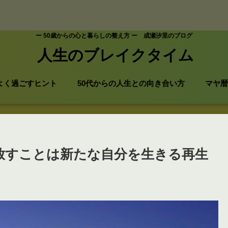
ー 50歳からの心と暮らしの整え方 ー 成瀬汐里のブログ
人生のブレイクタイム
よく過ごすヒント
50代からの人生との向き合い方
マヤ暦
手放すことは新たな自分を生きる再生