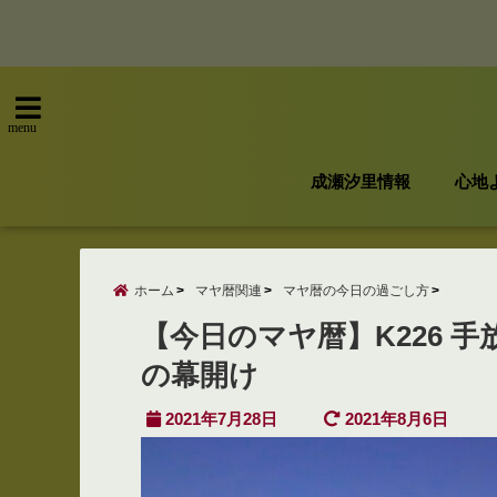
menu
成瀬汐里情報
心地
ホーム
マヤ暦関連
マヤ暦の今日の過ごし方
【今日のマヤ暦】K226 
の幕開け
2021年7月28日
2021年8月6日