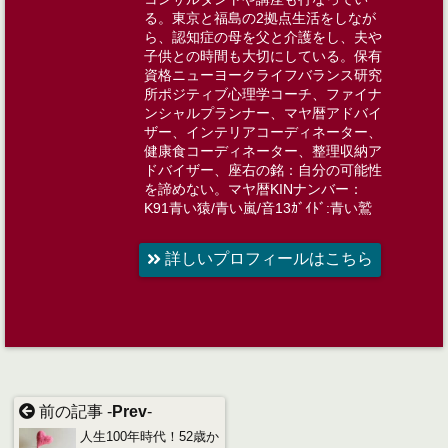
る。東京と福島の2拠点生活をしなが
ら、認知症の母を父と介護をし、夫や
子供との時間も大切にしている。​​保有
資格ニューヨークライフバランス研究
所ポジティブ心理学コーチ、ファイナ
ンシャルプランナー​​、マヤ暦アドバイ
ザー​、インテリアコーディネーター​、
健康食コーディネーター、​​整理収納ア
ドバイザー、​​座右の銘：自分の可能性
を諦めない​。マヤ暦KINナンバー：
K91青い猿/青い嵐/音13ｶﾞｲﾄﾞ:青い鷲
詳しいプロフィールはこちら
前の記事 -
Prev
-
人生100年時代！52歳か