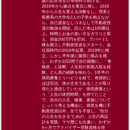
族のお弁当を27年間作り続ける。​
2015年から拠点を東京に移し、2016
年から人生を変える決断をし、理系と
医療系の大学生2人の子供を抱えなが
ら、自己資金なしコネなしで不動産投
資の勉強を開始。読んだ本は100冊以
上。時間とお金の使い方をガラリと変
え、頭金200万円を貯め​、アパート1
棟を購入し不動産投資をスタート。​会
社員時代の2018年起業、2019年に独
立。しかし半年後に腹部に痛みを感
じ、わずか10日間で歩行困難に。「脊
髄炎」と診断。人生初の長期入院を経
験。どん底の経験を味わう。1年半の
病気療養とリハビリを経て、奇跡的に
ほぼ完治。体が丈夫であることが取り
得だと過信していたが、病気療養とい
う「人生の休憩時間」を持てたこと
で、自分の人生、健康、家族について
じっくり考える機会に。病気を機に不
動産投資以外、全てを手放し、"自分
の人生を生きる"ための、人生の再設
計を実践。マヤ暦にも出逢い、わずか
4ヶ月でアドバイザー受験資格を得