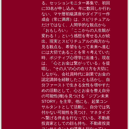
る。セッションモニター募集で、初回
に33名が申し込み。年に数回しか行わ
ない、マヤ暦初級講座やダイアリー作
成会（常に満席）は、スピリチュアル
だけではなく、人間学的な観点から
「おもしろい」「ここからの人生観が
変わる！」という感想を寄せる人が続
出。現実とスピリチュアルの両方から
見る観点も、希望をもって未来へ進む
には大切であることを常々考えていた
時、ポジティブ心理学に出逢う。​​現在
は、「心とお金は繋がっている」を提
唱し、"その人"の心の在り方を大切に
しながら、会社員時代に副業でお金の
認定講師を経験したことも活かし、自
分ファーストで生きる女性を増やすた
めの活動として、心とお金を整え自分
の可能性(種)を見つける「ジブン未来
STORY」を主宰。他にも、起業コン
サルタントとして活動し、自分では気
付かない可能性を見つけ、マネタイズ
へ繋げる伴走を行なっている。不動産
投資家としての顔も持ち、不動産投資
コンサルタントや講座も行なってい