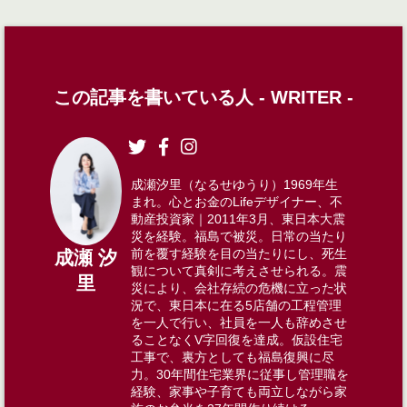
この記事を書いている人 -
WRITER
-
成瀬汐里（なるせゆうり）1969年生
まれ。心とお金のLifeデザイナー、不
動産投資家｜2011年3月、東日本大震
災を経験。福島で被災。日常の当たり
前を覆す経験を目の当たりにし、死生
成瀬 汐
観について真剣に考えさせられる。震
里
災により、会社存続の危機に立った状
況で、東日本に在る5店舗の工程管理
を一人で行い、社員を一人も辞めさせ
ることなくV字回復を達成。仮設住宅
工事で、裏方としても福島復興に尽
力。30年間住宅業界に従事し管理職を
経験、家事や子育ても両立しながら家