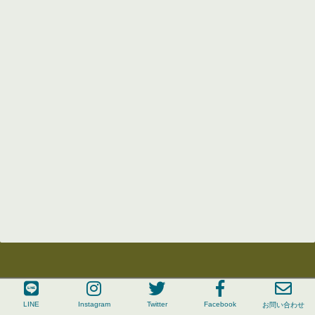
成瀬汐里"LINE公式登録"・"お問い合わせ"はこちらから
LINE
Instagram
Twitter
Facebook
LINE
お問い合わせ
Copyright©
人生のブレイクタイム
, 2026 All Rights Reserved.