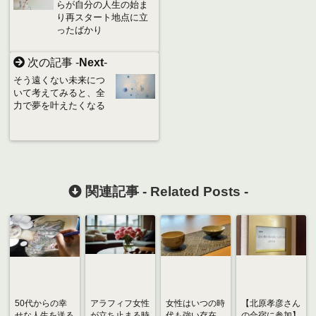
らが自分の人生の始ま
り再スタート地点に立
ったばかり
次の記事 -
Next
-
そう遠くない未来につ
いて考えてみると、全
力で夢を叶えたくなる
関連記事 -
Related Posts
-
50代からの幸
アラフィフ女性
女性はいつの時
【北原孝彦さん
せな人生を送る
が立ち止まる時
代も強い存在
の合宿に参加】