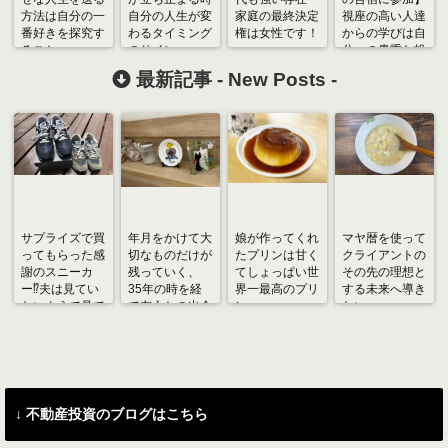
方法は自分の一
自分の人生が変
家庭の最終決定
視座の高い人達
番好きを探究す
わるタイミング
権は女性です！
からの学びは自
ること
のサイン
分への貴重な投
資
最新記事 -
New Posts
-
サプライズで買
年月をかけて大
娘が作ってくれ
マヤ暦を使って
ってもらった感
切なものだけが
たプリンは甘く
クライアントの
謝のスニーカ
残っていく、
てしょっぱい世
その先の理想と
ー⁉︎夫は見てい
35年の時を経
界一最高のプリ
する未来へ導き
ないようで見て
て友人との出会
ン
たい
いました
いに感謝
↓ 不動産投資のブログはこちら