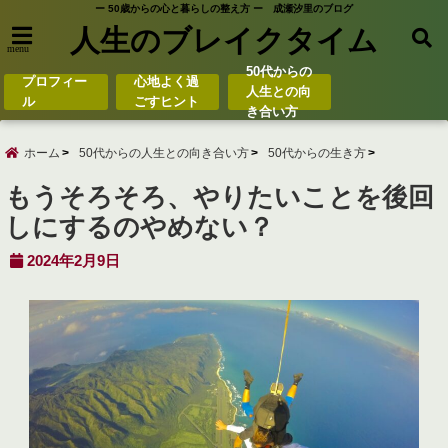
ー 50歳からの心と暮らしの整え方 ー 成瀬汐里のブログ
人生のブレイクタイム
menu
50代からの
プロフィー
心地よく過
人生との向
ル
ごすヒント
き合い方
ホーム
50代からの人生との向き合い方
50代からの生き方
もうそろそろ、やりたいことを後回
しにするのやめない？
2024年2月9日