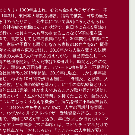
ゆうり）1969年生まれ。心とお金のLifeデザイナー、不
011年3月、東日本大震災を経験。福島で被災。日常の当た
を目の当たりにし、死生観について真剣に考えさせられ
、会社存続の危機に立った状況で、東日本に在る5店舗の
で行い、社員を一人も辞めさせることなくV字回復を達
事で、裏方としても福島復興に尽力。30年間住宅業界に従
験、家事や子育ても両立しながら家族のお弁当を27年間作
15年から拠点を東京に移し、2016年から人生を変える決断
療系の大学生2人の子供を抱えながら、自己資金なしコネ
資の勉強を開始。読んだ本は100冊以上。時間とお金の使
変え、頭金200万円を貯め​、アパート1棟を購入し不動産投
会社員時代の2018年起業、2019年に独立。しかし半年後
感じ、わずか10日間で歩行困難に。「脊髄炎」と診断。人
を経験。どん底の経験を味わう。1年半の病気療養とリハ
跡的にほぼ完治。体が丈夫であることが取り得だと過信し
療養という「人生の休憩時間」を持てたことで、自分の人
についてじっくり考える機会に。病気を機に不動産投資以
し、"自分の人生を生きる"ための、人生の再設計を実践。
い、わずか4ヶ月でアドバイザー受験資格を得る。セッシ
集で、初回に33名が申し込み。年に数回しか行わない、マ
ダイアリー作成会（常に満席）は、スピリチュアルだけで
的な観点から「おもしろい」「ここからの人生観が変わ