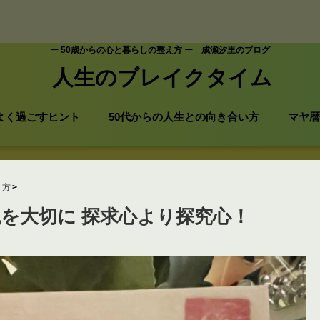
ー 50歳からの心と暮らしの整え方 ー 成瀬汐里のブログ
人生のブレイクタイム
よく過ごすヒント
50代からの人生との向き合い方
マヤ暦
き方
悦を大切に 探求心より探究心！