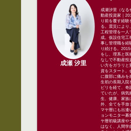
成瀬汐里（なるせ
動産投資家｜2
り前を覆す経験
る。震災により
工程管理を一人
成。仮設住宅工
事し管理職を経
り続ける。​20
をし、理系と医
なしで不動産投
成瀬 汐里
い方をガラリと
資をスタート。​
に腹部に痛みを
生初の長期入院
ビリを経て、奇
ていたが、病気
生、健康、家族
外、全てを手放
マヤ暦にも出逢
ョンモニター募
ヤ暦初級講座や
はなく、人間学